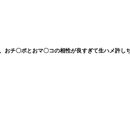
おチ〇ポとおマ〇コの相性が良すぎて生ハメ許しちゃい